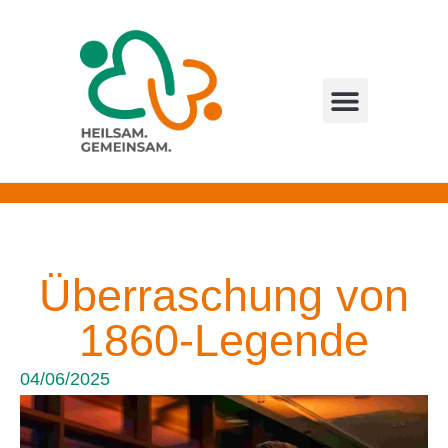
Über die Initiative
Die guten Taten
Überraschung von
1860-Legende
04/06/2025