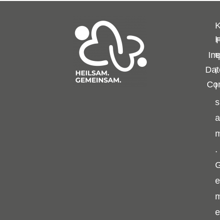
K
Im
e
Dat
i
Co
l
s
a
.
e
e